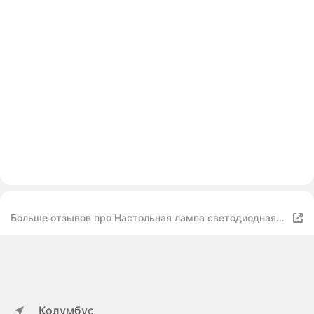
Больше отзывов про Настольная лампа светодиодная
многофункциональная LED с будильником календарем
беспроводной зарядкой часов
Колумбус