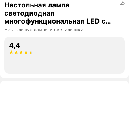
Настольная лампа
светодиодная
многофункциональная LED с
будильником календарем
Настольные лампы и светильники
беспроводной зарядкой часов
4,4