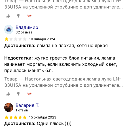
Товар — Настольная светодиодная лампа лупа LN-
33U15A на усиленной струбцине с доп удлинителем
кабеля 1.5 м и адаптером питания к сети 220В
черная
Владимир
32 отзыва
10 января 2024
Достоинства:
лампа не плохая, хотя не яркая
Недостатки:
жутко греется блок питания, лампа
начинает моргать, если включить холодный свет,
пришлось менять б.п.
Товар — Настольная светодиодная лампа лупа LN-
33U15A на усиленной струбцине с доп удлинителем
кабеля 1.5 м и адаптером питания к сети 220В
черная
Валерия Т.
1 отзыв
15 октября 2023
Достоинства:
Одни плюсы))))