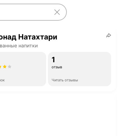
онад Натахтари
ванные напитки
1
отзыв
нок
Читать отзывы