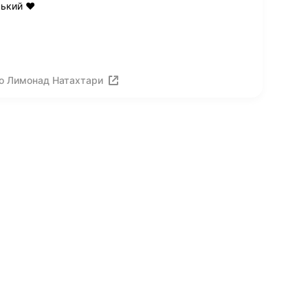
ький ❤️
о Лимонад Натахтари