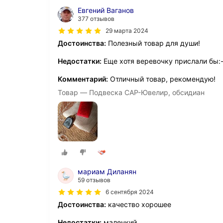
Евгений Ваганов
377 отзывов
29 марта 2024
Достоинства:
Полезный товар для души!
Недостатки:
Еще хотя веревочку прислали бы:-
Комментарий:
Отличный товар, рекомендую!
Товар — Подвеска САР-Ювелир, обсидиан
мариам Диланян
59 отзывов
6 сентября 2024
Достоинства:
качество хорошее
Недостатки:
маленкий