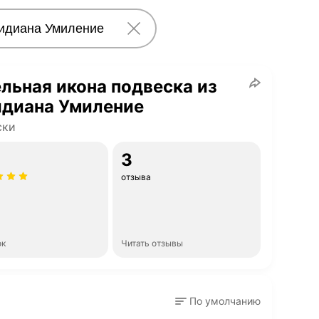
льная икона подвеска из
идиана Умиление
ски
3
отзыва
ок
Читать отзывы
По умолчанию