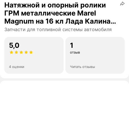
Натяжной и опорный ролики
ГРМ металлические Marel
Magnum на 16 кл Лада Калина,
Гранта, Приора, Ларгус, Веста,
Запчасти для топливной системы автомобиля
Икс Рей
5,0
1
отзыв
4 оценки
Читать отзывы