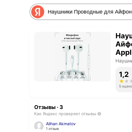
Нау
Айфо
Appl
каче
Наушни
1,2
5 оцен
Отзывы
·
3
Как Яндекс проверяет отзывы
Alihan Akmatov
1 отзыв