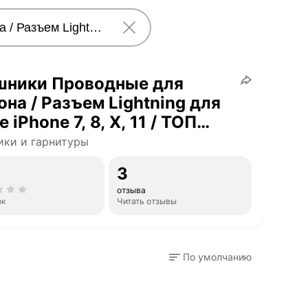
шники Проводные для
на / Разъем Lightning для
e iPhone 7, 8, X, 11 / ТОП
ство И звук
ки и гарнитуры
3
отзыва
ок
Читать отзывы
По умолчанию