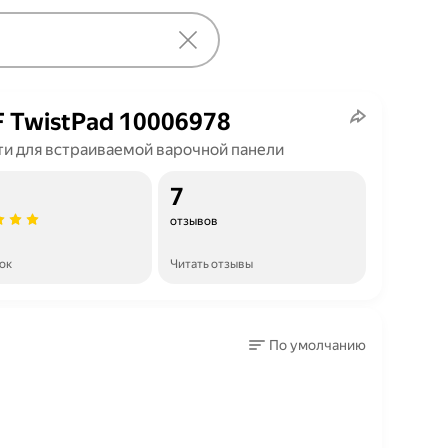
 TwistPad 10006978
ти для встраиваемой варочной панели
7
отзывов
ок
Читать отзывы
По умолчанию