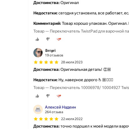
Достоинства:
Оригинал
Недостатки:
сегодня установила, все работает, е
Комментарий:
Товар хорошо упакован. Оригинал. 
Товар — Переключатель TwistPad для варочной па
𝕾𝖊𝖗𝖌𝖊𝖎
19 отзывов
28 июля 2023
Достоинства:
Оригинальная деталь! 👏🏼
Недостатки:
Ну, наверное дорого 🫰🏼🤷🏻‍♂️
Товар — Переключатель 10006978/ 10004927 Twis
Алексей Надеин
264 отзыва
22 июля 2022
Достоинства:
точно подошел к моей модели варо