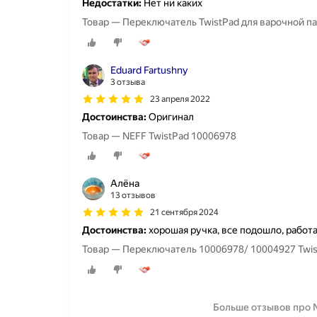
Недостатки:
Нет ни каких
Товар — Переключатель TwistPad для варочной па
Eduard Fartushny
3 отзыва
23 апреля 2022
Достоинства:
Оригинал
Товар — NEFF TwistPad 10006978
Алёна
13 отзывов
21 сентября 2024
Достоинства:
хорошая ручка, все подошло, работа
Товар — Переключатель 10006978/ 10004927 Twis
Больше отзывов про 