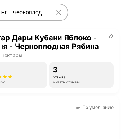
ар Дары Кубани Яблоко -
я - Черноплодная Рябина
 нектары
3
отзыва
нок
Читать отзывы
По умолчанию