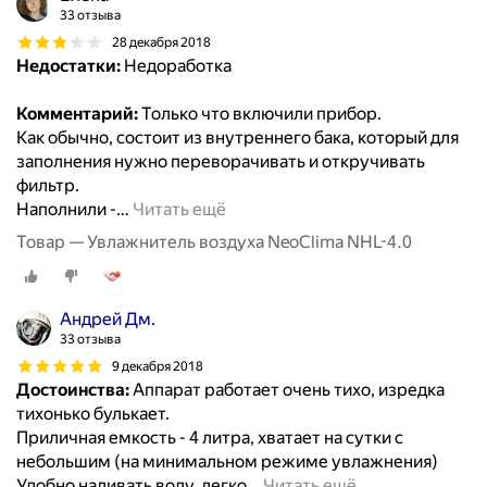
33 отзыва
28 декабря 2018
Недостатки:
Недоработка
Комментарий:
Только что включили прибор.
Как обычно, состоит из внутреннего бака, который для
заполнения нужно переворачивать и откручивать
фильтр.
Наполнили -
…
Читать ещё
Товар — Увлажнитель воздуха NeoClima NHL-4.0
Андрей Дм.
33 отзыва
9 декабря 2018
Достоинства:
Аппарат работает очень тихо, изредка
тихонько булькает.
Приличная емкость - 4 литра, хватает на сутки с
небольшим (на минимальном режиме увлажнения)
Удобно наливать воду, легко
…
Читать ещё