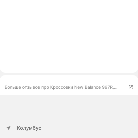
Больше отзывов про Кроссовки New Balance 997R,
полнота F, размер 6 US, черный
Колумбус