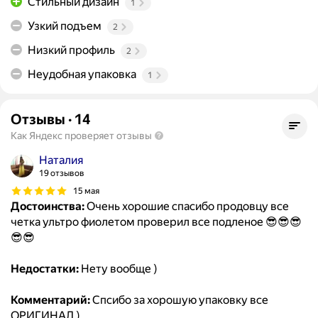
Стильный дизайн
1
Узкий подъем
2
Низкий профиль
2
Неудобная упаковка
1
Отзывы
·
14
Как Яндекс проверяет отзывы
Наталия
19 отзывов
15 мая
Достоинства:
Очень хорошие спасибо продовцу все
четка ультро фиолетом проверил все подленое 😎😎😎
😎😎
Недостатки:
Нету вообще )
Комментарий:
Спсибо за хорошую упаковку все
ОРИГИНАЛ )