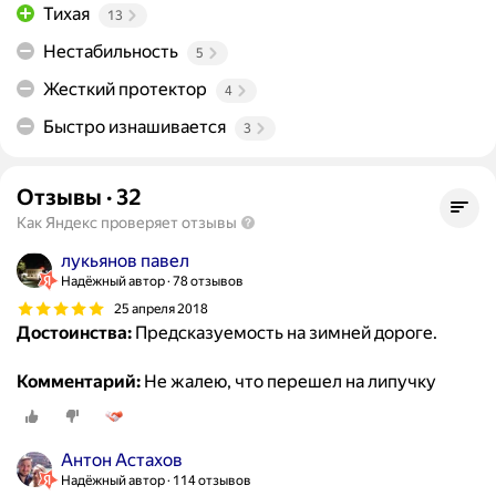
Тихая
13
Нестабильность
5
Жесткий протектор
4
Быстро изнашивается
3
Отзывы
·
32
Как Яндекс проверяет отзывы
лукьянов павел
Надёжный автор
78 отзывов
25 апреля 2018
Достоинства:
Предсказуемость на зимней дороге.
Комментарий:
Не жалею, что перешел на липучку
Антон Астахов
Надёжный автор
114 отзывов