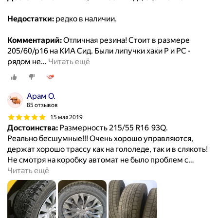
Недостатки:
редко в наличии.
Комментарий:
Отличная резина! Стоит в размере
205/60/р16 на КИА Сид. Были липучки хаки Р и РС -
рядом не
…
Читать ещё
Арам О.
85 отзывов
15 мая 2019
Достоинства:
Размерность 215/55 R16 93Q.
Реально бесшумные!!! Очень хорошо управляются,
держат хорошо трассу как на гололеде, так и в слякоть!
Не смотря на коробку автомат не было проблем с
…
Читать ещё