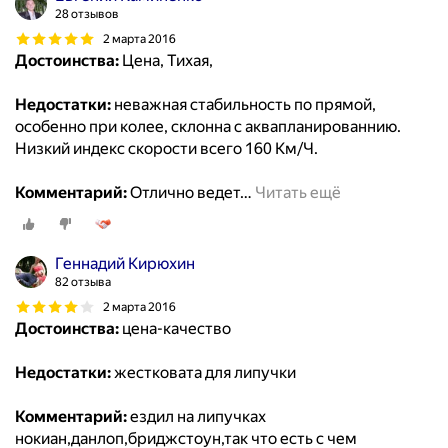
28 отзывов
2 марта 2016
Достоинства:
Цена, Тихая,
Недостатки:
неважная стабильность по прямой,
особенно при колее, склонна с аквапланированнию.
Низкий индекс скорости всего 160 Км/Ч.
Комментарий:
Отлично ведет
…
Читать ещё
Геннадий Кирюхин
82 отзыва
2 марта 2016
Достоинства:
цена-качество
Недостатки:
жестковата для липучки
Комментарий:
ездил на липучках
нокиан,данлоп,бриджстоун,так что есть с чем