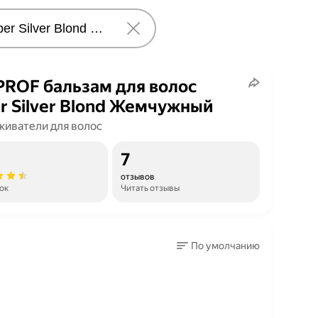
ROF бальзам для волос
r Silver Blond Жемчужный
киватели для волос
7
отзывов
ок
Читать отзывы
По умолчанию