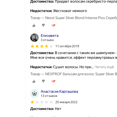
Достоинства:
Придает волосам серебристо-перла
Недостатки:
Жестковат немного
Товар — Nexxt Super Silver Blond Intense Plus Сер
Елизавета
3 отзыва
11 октября 2019
Достоинства:
В сочетании с таким же шампунем -
Мне все очень нравится, эффект перламутровых 
Недостатки:
Сушит волосы. Но при
…
Читать ещё
Товар — NEXPROF бальзам для волос Super Silve
Анастасия Карташова
13 отзывов
25 января 2022
Достоинства:
Нет