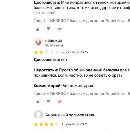
Достоинства:
Мне понравился оттенок, который о
бальзамы такого типа, в том числе дорогие и про
Читать ещё
Товар — NEXPROF бальзам для волос Super Silve
надежда
96 отзывов
28 октября 2025
Достоинства:
нет
Недостатки:
Просто обыкновенный бальзам для вол
понравился. Если, честно, то не советую брать.
Комментарий:
Без коминтария.
Товар — NEXPROF бальзам для волос Super Silver
Анонимный пользователь
15 декабря 2021