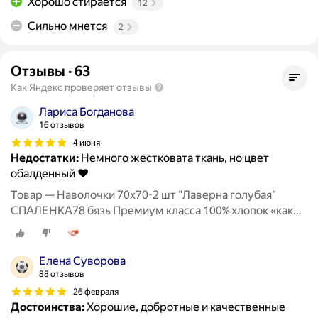
Хорошо стирается
12
Сильно мнется
2
Отзывы
·
63
Как Яндекс проверяет отзывы
Лариса Богданова
16 отзывов
4 июня
Недостатки:
Немного жестковата ткань, но цвет
обалденный ❤️
Товар — Наволочки 70х70-2 шт "Лаверна голубая"
СПАЛЕНКА78 бязь Премиум класса 100% хлопок «как
раньше»
Елена Суворова
88 отзывов
26 февраля
Достоинства:
Хорошие, добротные и качественные