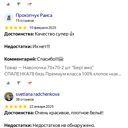
раньше»
Прокопчук Раиса
15 отзывов
10 февраля 2025
Достоинства:
Качество супер 👍
Недостатки:
Их нет!!!
Комментарий:
Спасибо!!!🤗
Товар — Наволочки 70х70-2 шт "Бергамо"
СПАЛЕНКА78 бязь Премиум класса 100% хлопок «как
раньше»
svetlana radchenkova
38 отзывов
22 января 2025
Достоинства:
Очень красивое, плотное бельё!
Недостатки:
Недостатков не обнаружено.