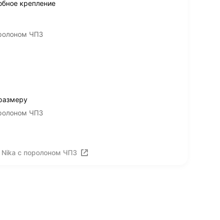
обное крепление
оролоном ЧП3
 размеру
оролоном ЧП3
 Nika с поролоном ЧП3