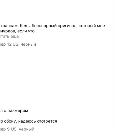
 нюансам. Кеды бесспорный оригинал, который мне
нурков, если что.
итать ещё
мер 12 US, черный
ал с размером
о сбоку, надеюсь ототрется
мер 9 US, черный