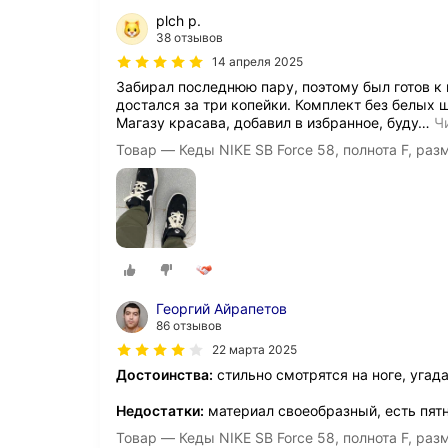
plch p.
38 отзывов
14 апреля 2025
Забирал последнюю пару, поэтому был готов к
достался за три копейки. Комплект без белых ш
Магазу красава, добавил в избранное, буду
…
Ч
Товар — Кеды NIKE SB Force 58, полнота F, раз
Георгий Айрапетов
86 отзывов
22 марта 2025
Достоинства:
стильно смотрятся на ноге, угад
Недостатки:
материал своеобразный, есть пятн
Товар — Кеды NIKE SB Force 58, полнота F, раз