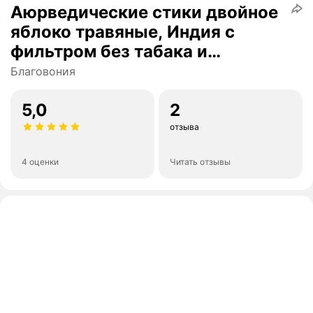
Аюрведические стики двойное
яблоко травяные, Индия с
фильтром без табака и
никотина, 20 шт.
Благовония
5,0
2
отзыва
4 оценки
Читать отзывы