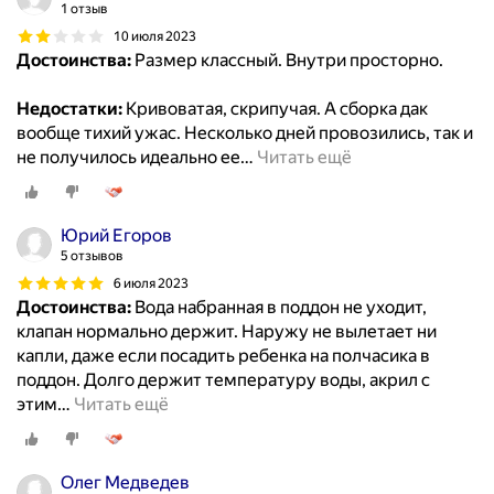
1 отзыв
10 июля 2023
Достоинства:
Размер классный. Внутри просторно.
Недостатки:
Кривоватая, скрипучая. А сборка дак
вообще тихий ужас. Несколько дней провозились, так и
не получилось идеально ее
…
Читать ещё
Юрий Егоров
5 отзывов
6 июля 2023
Достоинства:
Вода набранная в поддон не уходит,
клапан нормально держит. Наружу не вылетает ни
капли, даже если посадить ребенка на полчасика в
поддон. Долго держит температуру воды, акрил с
этим
…
Читать ещё
Олег Медведев