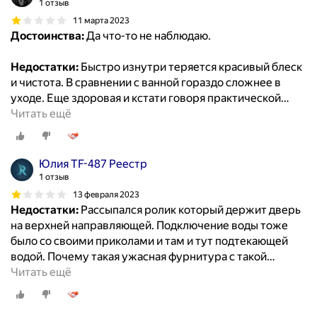
1 отзыв
11 марта 2023
Достоинства:
Да что-то не наблюдаю.
Недостатки:
Быстро изнутри теряется красивый блеск
и чистота. В сравнении с ванной гораздо сложнее в
уходе. Еще здоровая и кстати говоря практической
…
Читать ещё
Юлия TF-487 Реестр
1 отзыв
13 февраля 2023
Недостатки:
Рассыпался ролик который держит дверь
на верхней направляющей. Подключение воды тоже
было со своими приколами и там и тут подтекающей
водой. Почему такая ужасная фурнитура с такой
…
Читать ещё