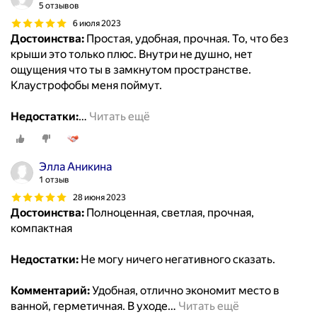
5 отзывов
6 июля 2023
Достоинства:
Простая, удобная, прочная. То, что без
крыши это только плюс. Внутри не душно, нет
ощущения что ты в замкнутом пространстве.
Клаустрофобы меня поймут.
Недостатки:
…
Читать ещё
Элла Аникина
1 отзыв
28 июня 2023
Достоинства:
Полноценная, светлая, прочная,
компактная
Недостатки:
Не могу ничего негативного сказать.
Комментарий:
Удобная, отлично экoномит место в
ванной, герметичная. В уходе
…
Читать ещё