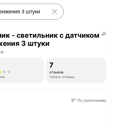
ик - светильник с датчиком
жения 3 штуки
ки
7
отзывов
нки
Читать отзывы
По умолчанию