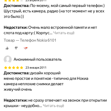
25 апреля 2011
Достоинства:
По-моему, мой самый первый телефон:)
Шустрый, есть камера, радио (на тот момент не у всех
это было:))
Недостатки:
Очень мало встроенной памяти и нет
слота под карту:( Корпус
…
Читать ещё
Товар — Телефон Nokia 6101
Анонимный пользователь
23 января 2011
Достоинства:
дизайн хороший
меню простое и понятное -типично для Нокиа
камера неплохие снимки делает
живучий очень
Недостатки:
не сразу отвечает на звонок при открытии
крышки - неудобно
…
Читать ещё