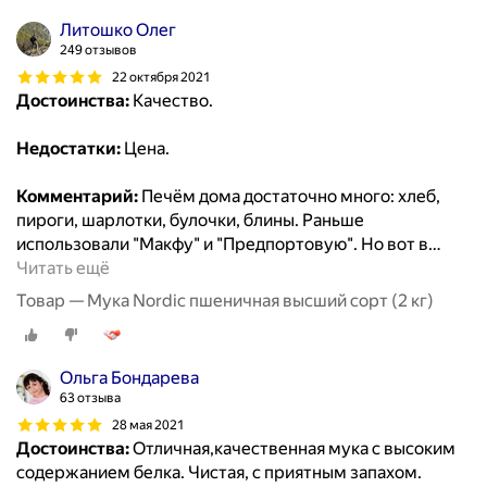
Литошко Олег
249 отзывов
22 октября 2021
Достоинства:
Качество.
Недостатки:
Цена.
Комментарий:
Печём дома достаточно много: хлеб,
пироги, шарлотки, булочки, блины. Раньше
использовали "Макфу" и "Предпортовую". Но вот в
…
Читать ещё
Товар — Мука Nordic пшеничная высший сорт (2 кг)
Ольга Бондарева
63 отзыва
28 мая 2021
Достоинства:
Отличная,качественная мука с высоким
содержанием белка. Чистая, с приятным запахом.