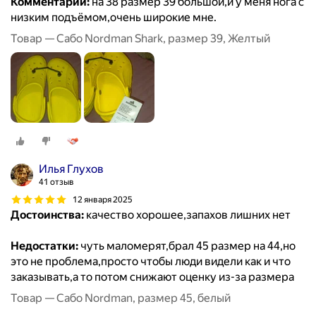
Комментарий:
на 38 размер 39 большой,и у меня нога с
низким подъёмом,очень широкие мне.
Товар — Сабо Nordman Shark, размер 39, Желтый
Илья Глухов
41 отзыв
12 января 2025
Достоинства:
качество хорошее,запахов лишних нет
Недостатки:
чуть маломерят,брал 45 размер на 44,но
это не проблема,просто чтобы люди видели как и что
заказывать,а то потом снижают оценку из-за размера
Товар — Сабо Nordman, размер 45, белый