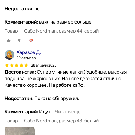
Недостатки:
нет
Комментарий:
взял на размер больше
Товар — Сабо Nordman, размер 44, серый
Харазов Д.
29 отзывов
28 апреля 2025
Достоинства:
Супер утиные лапки!) Удобные, высокая
подошва, не жарко в них. На ноге держатся отлично.
Качество хорошее. На работе кайф!
Недостатки:
Пока не обнаружил.
Комментарий:
Идут
…
Читать ещё
Товар — Сабо Nordman, размер 43, белый