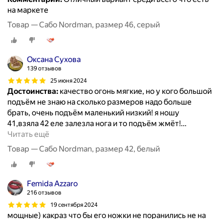
на маркете
Товар — Сабо Nordman, размер 46, серый
Оксана Сухова
139 отзывов
25 июня 2024
Достоинства:
качество огонь мягкие, но у кого большой
подъём не знаю на сколько размеров надо больше
брать, очень подъём маленький низкий! я ношу
41,взяла 42 еле залезла нога и то подъём жмёт!
…
Читать ещё
Товар — Сабо Nordman, размер 42, белый
Femida Azzaro
216 отзывов
19 сентября 2024
мощные) какраз что бы его ножки не поранились не на