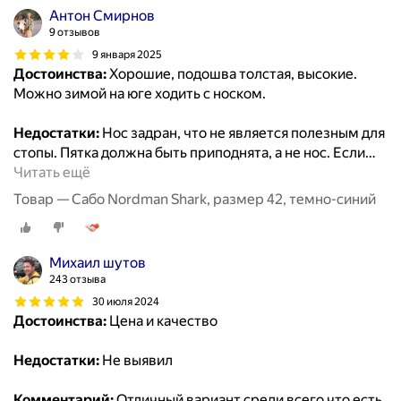
Антон Смирнов
9 отзывов
9 января 2025
Достоинства:
Хорошие, подошва толстая, высокие.
Можно зимой на юге ходить с носком.
Недостатки:
Нос задран, что не является полезным для
стопы. Пятка должна быть приподнята, а не нос. Если
…
Читать ещё
Товар — Сабо Nordman Shark, размер 42, темно-синий
Михаил шутов
243 отзыва
30 июля 2024
Достоинства:
Цена и качество
Недостатки:
Не выявил
Комментарий:
Отличный вариант среди всего что есть