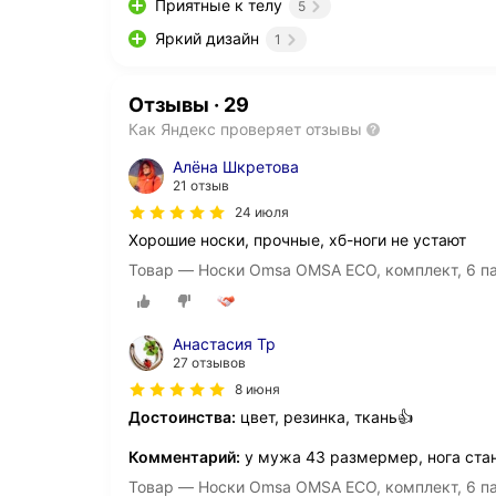
Приятные к телу
5
Яркий дизайн
1
Отзывы
·
29
Как Яндекс проверяет отзывы
Алёна Шкретова
21 отзыв
24 июля
Хорошие носки, прочные, хб-ноги не устают
Товар — Носки Omsa OMSA ECO, комплект, 6 па
Анастасия Тр
27 отзывов
8 июня
Достоинства:
цвет, резинка, ткань👍
Комментарий:
у мужа 43 размермер, нога стан
Товар — Носки Omsa OMSA ECO, комплект, 6 пар