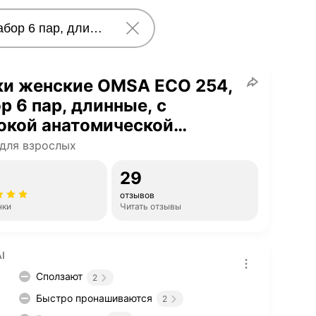
ки женские OMSA ECO 254,
р 6 пар, длинные, с
окой анатомической
нкой, цвет Lilla, размер 35-
для взрослых
29
отзывов
нки
Читать отзывы
I
Сползают
2
Быстро пронашиваются
2