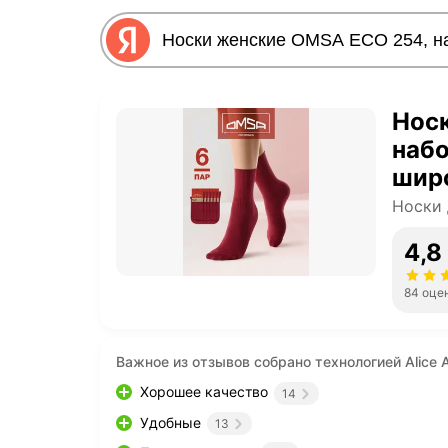
Нос
набо
шир
рези
Носки 
38
4,8
84 оце
Важное из отзывов собрано технологией Alice A
Хорошее качество
14
Удобные
13