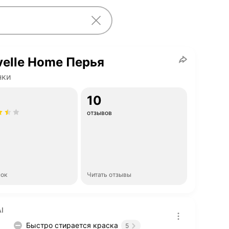
elle Home Перья
нки
10
отзывов
нок
Читать отзывы
I
Быстро стирается краска
5