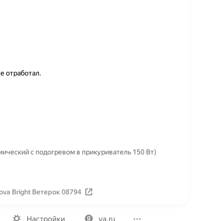
е отработал.
мический c подогревом в прикуриватель 150 Вт)
va Bright Ветерок 08794
Вакансии
Лицензия на использование
Политика конфид
Настройки
ya.ru