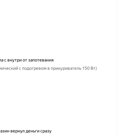
а с внутри от запотевания
мический c подогревом в прикуриватель 150 Вт)
азин вернул деньги сразу