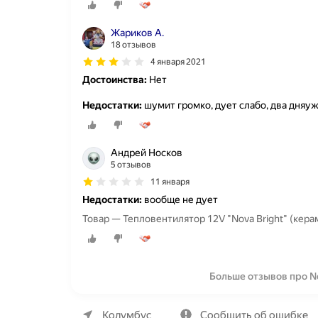
Жариков А.
18 отзывов
4 января 2021
Достоинства:
Нет
Недостатки:
шумит громко, дует слабо, два дняуж
Андрей Носков
5 отзывов
11 января
Недостатки:
вообще не дует
Товар — Тепловентилятор 12V "Nova Bright" (кера
Больше отзывов про No
О компании
Коммерческие предложения
Колумбус
Сообщить об ошибке