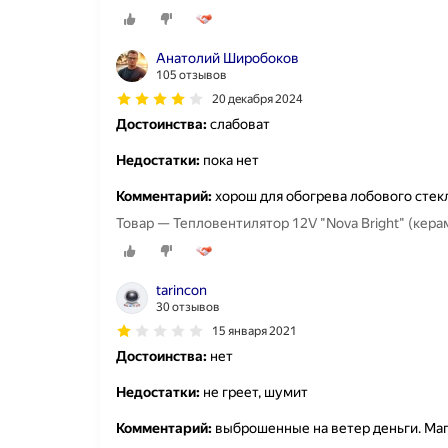
Анатолий Широбоков
105 отзывов
20 декабря 2024
Достоинства:
слабоват
Недостатки:
пока нет
Комментарий:
хорош для обогрева лобового стекл
Товар — Тепловентилятор 12V "Nova Bright" (кера
tarincon
30 отзывов
15 января 2021
Достоинства:
нет
Недостатки:
не греет, шумит
Комментарий:
выброшенные на ветер деньги. Маг