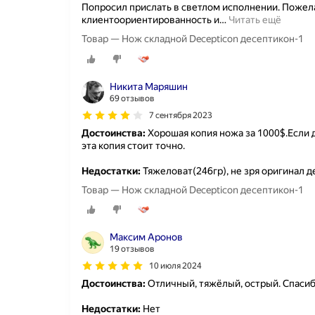
Попросил прислать в светлом исполнении. Пожел
клиентоориентированность и
…
Читать ещё
Товар — Нож складной Decepticon десептикон-1
Никита Маряшин
69 отзывов
7 сентября 2023
Достоинства:
Хорошая копия ножа за 1000$.Если 
эта копия стоит точно.
Недостатки:
Тяжеловат(246гр), не зря оригинал д
Товар — Нож складной Decepticon десептикон-1
Максим Аронов
19 отзывов
10 июля 2024
Достоинства:
Отличный, тяжёлый, острый. Спаси
Недостатки:
Нет