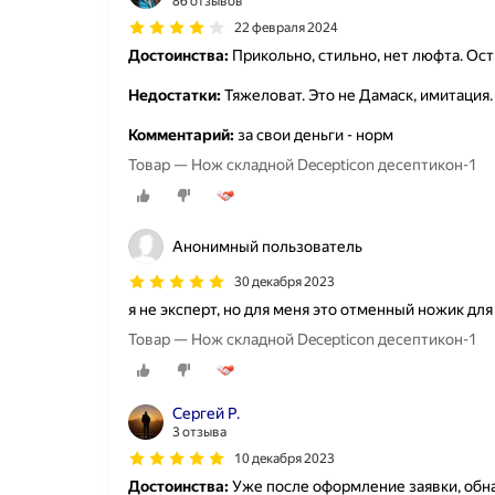
86 отзывов
22 февраля 2024
Достоинства:
Прикольно, стильно, нет люфта. Ост
Недостатки:
Тяжеловат. Это не Дамаск, имитация.
Комментарий:
за свои деньги - норм
Товар — Нож складной Decepticon десептикон-1
Анонимный пользователь
30 декабря 2023
я не эксперт, но для меня это отменный ножик для
Товар — Нож складной Decepticon десептикон-1
Сергей Р.
3 отзыва
10 декабря 2023
Достоинства:
Уже после оформление заявки, обна