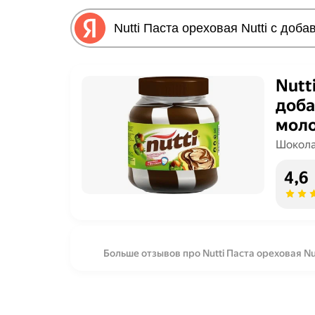
Nutt
доба
мол
Шокола
4,6
Больше отзывов про Nutti Паста ореховая N