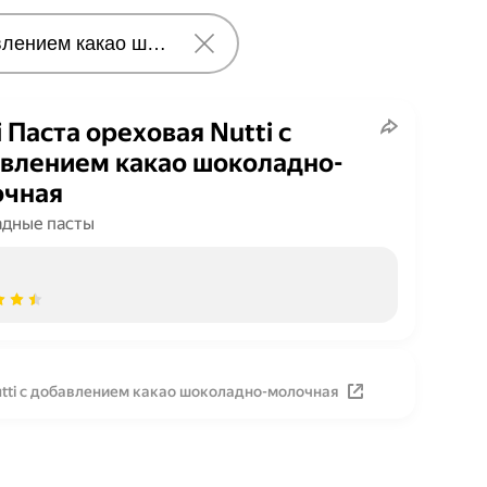
i Паста ореховая Nutti с
влением какао шоколадно-
очная
дные пасты
utti с добавлением какао шоколадно-молочная