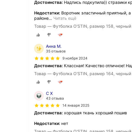
Достоинства:
Надпись подкупила)) стразики кр
Недостатки:
Воротник эластичный приятный, а 
районе
…
Читать ещё
Товар — Футболка O'STIN, размер 158, черный
Анна М.
35 отзывов
9 ноября 2024
Достоинства:
Классная! Качество отличное! Н
Товар — Футболка O'STIN, размер 164, черный
С Х
43 отзыва
14 января 2025
Достоинства:
хорошая ткань хороший пошив
Недостатки:
нет
Товар — Футболка O'STIN, размер 158, черный