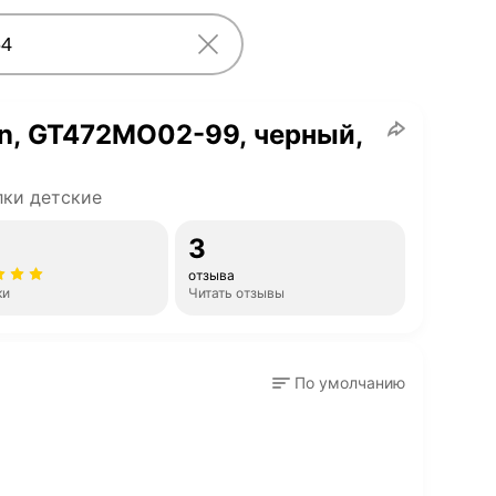
in, GT472MO02-99, черный,
ки детские
3
отзыва
ки
Читать отзывы
По умолчанию