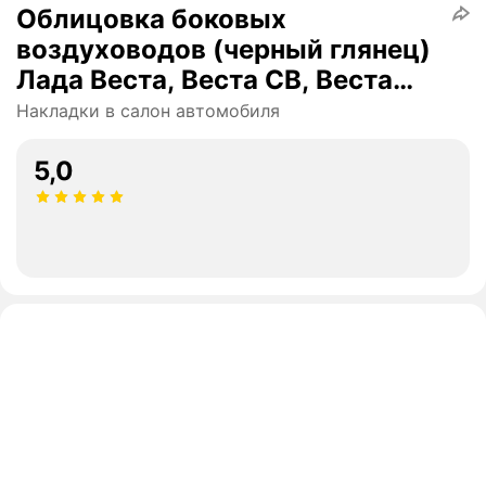
Облицовка боковых
воздуховодов (черный глянец)
Лада Веста, Веста СВ, Веста
Кросс, Веста СВ Кросс, Веста
Накладки в салон автомобиля
Спорт
5,0