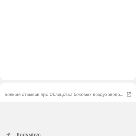
Больше отзывов про Облицовка боковых воздуховодов
(черный глянец) Лада Веста, Веста СВ, Веста Кросс,
Веста СВ Кросс, Веста Спорт
Колумбус