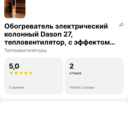
Обогреватель электрический
колонный Dason 27,
тепловентилятор, с эффектом
живого огня, 95 см, режимы
Тепловентиляторы
работы, белый
5,0
2
отзыва
3 оценки
Читать отзывы