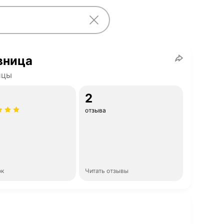
вница
ицы
2
отзыва
ок
Читать отзывы