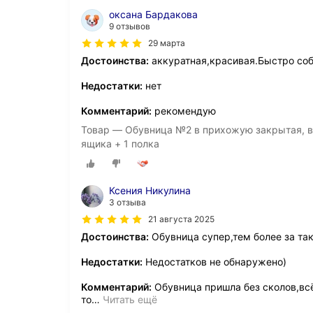
оксана Бардакова
9 отзывов
29 марта
Достоинства:
аккуратная,красивая.Быстро соб
Недостатки:
нет
Комментарий:
рекомендую
Товар — Обувница №2 в прихожую закрытая, вы
ящика + 1 полка
Ксения Никулина
3 отзыва
21 августа 2025
Достоинства:
Обувница супер,тем более за та
Недостатки:
Недостатков не обнаружено)
Комментарий:
Обувница пришла без сколов,всё
то
…
Читать ещё