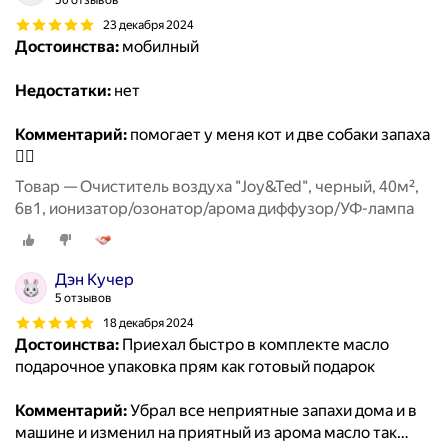
50 отзывов
23 декабря 2024
Достоинства:
мобилный
Недостатки:
нет
Комментарий:
помогает у меня кот и две собаки запаха
🙂‍↔️
Товар — Очиститель воздуха "Joy&Ted", черный, 40м²,
6в1, ионизатор/озонатор/арома диффузор/УФ-лампа
Дэн Кучер
5 отзывов
18 декабря 2024
Достоинства:
Приехал быстро в комплекте масло
подарочное упаковка прям как готовый подарок
Комментарий:
Убрал все неприятные запахи дома и в
машине и изменил на приятный из арома масло так
…