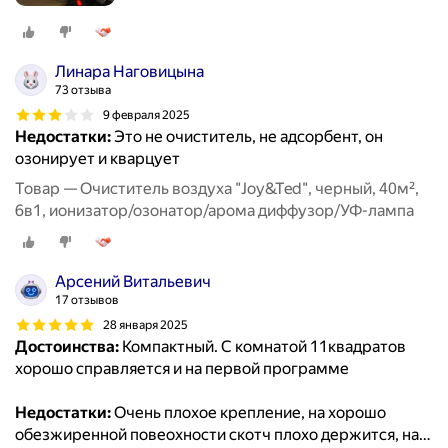
Линара Наговицына
73 отзыва
9 февраля 2025
Недостатки:
Это не очиститель, не адсорбент, он
озонирует и кварцует
Товар — Очиститель воздуха "Joy&Ted", черный, 40м²,
6в1, ионизатор/озонатор/арома диффузор/УФ-лампа
Арсений Витальевич
17 отзывов
28 января 2025
Достоинства:
Компактный. С комнатой 11квадратов
хорошо справляется и на первой программе
Недостатки:
Очень плохое крепление, на хорошо
обезжиренной повеохности скотч плохо держится, на
…