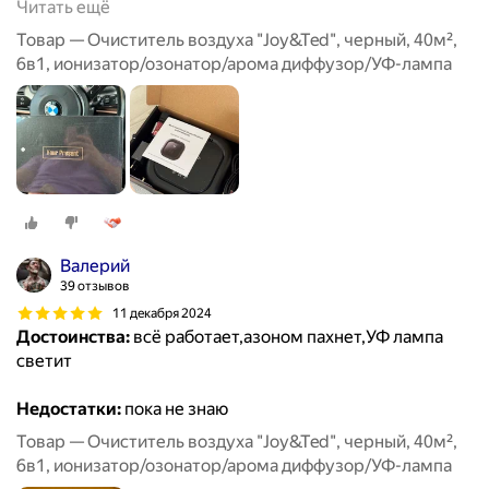
Читать ещё
Товар — Очиститель воздуха "Joy&Ted", черный, 40м²,
6в1, ионизатор/озонатор/арома диффузор/УФ-лампа
Валерий
39 отзывов
11 декабря 2024
Достоинства:
всё работает,азоном пахнет,УФ лампа
светит
Недостатки:
пока не знаю
Товар — Очиститель воздуха "Joy&Ted", черный, 40м²,
6в1, ионизатор/озонатор/арома диффузор/УФ-лампа