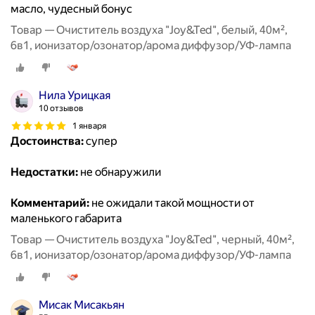
масло, чудесный бонус
Товар — Очиститель воздуха "Joy&Ted", белый, 40м²,
6в1, ионизатор/озонатор/арома диффузор/УФ-лампа
Нила Урицкая
10 отзывов
1 января
Достоинства:
супер
Недостатки:
не обнаружили
Комментарий:
не ожидали такой мощности от
маленького габарита
Товар — Очиститель воздуха "Joy&Ted", черный, 40м²,
6в1, ионизатор/озонатор/арома диффузор/УФ-лампа
Мисак Мисакьян