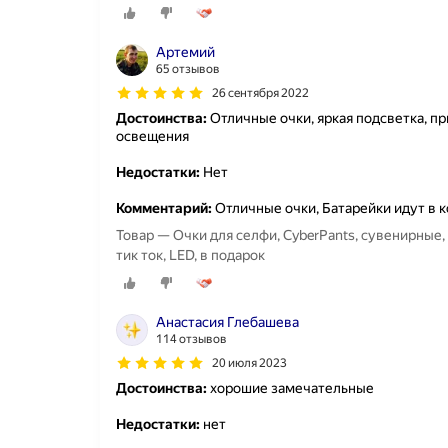
Артемий
65 отзывов
26 сентября 2022
Достоинства:
Отличные очки, яркая подсветка, п
освещения
Недостатки:
Нет
Комментарий:
Отличные очки, Батарейки идут в 
Товар — Очки для селфи, CyberPants, сувенирные, 
тик ток, LED, в подарок
Анастасия Глебашева
114 отзывов
20 июля 2023
Достоинства:
хорошие замечательные
Недостатки:
нет