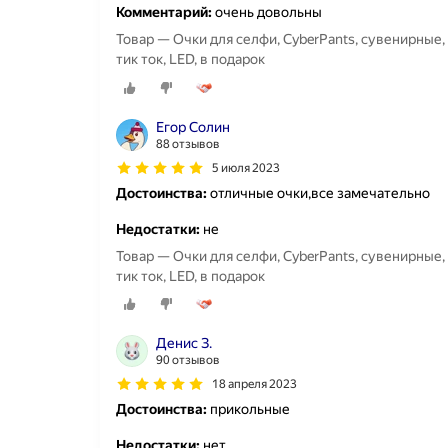
Комментарий:
очень довольны
Товар — Очки для селфи, CyberPants, сувенирные, 
тик ток, LED, в подарок
Егор Солин
88 отзывов
5 июля 2023
Достоинства:
отличные очки,все замечательно
Недостатки:
не
Товар — Очки для селфи, CyberPants, сувенирные, 
тик ток, LED, в подарок
Денис З.
90 отзывов
18 апреля 2023
Достоинства:
прикольные
Недостатки:
нет