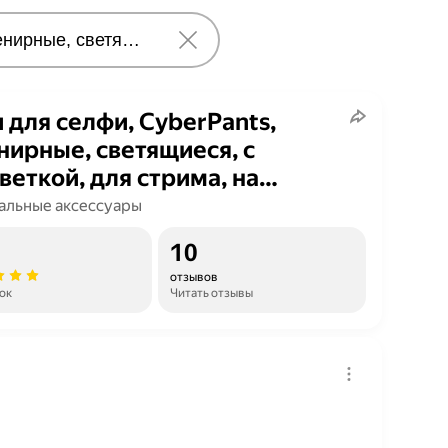
 для селфи, CyberPants,
нирные, светящиеся, с
веткой, для стрима, на
дник, для тик ток, LED, в
альные аксессуары
рок
10
отзывов
ок
Читать отзывы