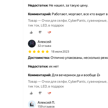
Недостатки:
Не нашел, за такую цену.
Комментарий:
Работают, моргают, все кто видит
Товар — Очки для селфи, CyberPants, сувенирные, 
тик ток, LED, в подарок
Алексей
32 отзыва
18 июля 2023
Достоинства:
Отлично упакованы, несколько реж
Недостатки:
их нет
Комментарий:
Для вечеринок да и вообще 👍
Товар — Очки для селфи, CyberPants, сувенирные, 
тик ток, LED, в подарок
Алексей П.
159 отзывов