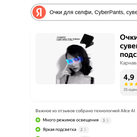
Очки
суве
подс
праз
Карнав
пода
4,9
35 оцен
Важное из отзывов собрано технологией Alice AI
Много режимов освещения
3
Яркая подсветка
2