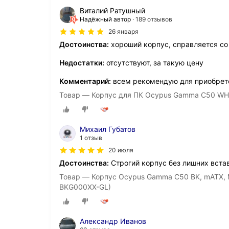
Виталий Ратушный
Надёжный автор
189 отзывов
26 января
Достоинства:
хороший корпус, справляется со
Недостатки:
отсутствуют, за такую цену
Комментарий:
всем рекомендую для приобрет
Товар — Корпус для ПК Ocypus Gamma C50 WH (
Михаил Губатов
1 отзыв
20 июля
Достоинства:
Строгий корпус без лишних вставо
Товар — Корпус Ocypus Gamma C50 BK, mATX, M
BKG000XX-GL)
Александр Иванов