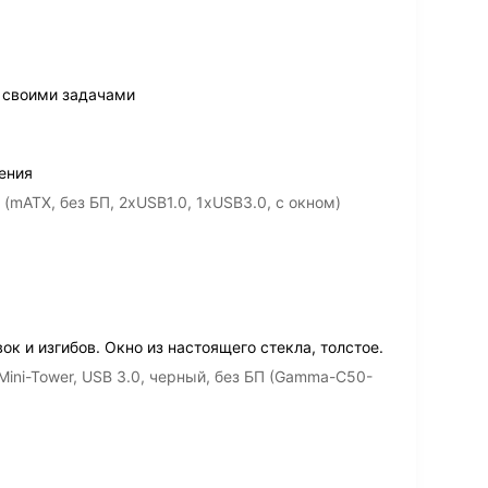
 своими задачами
ения
mATX, без БП, 2хUSB1.0, 1хUSB3.0, с окном)
к и изгибов. Окно из настоящего стекла, толстое.
ini-Tower, USB 3.0, черный, без БП (Gamma-C50-