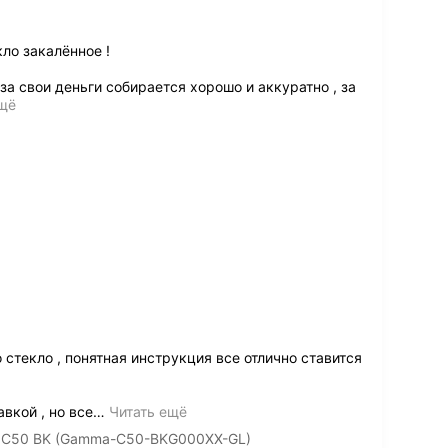
ло закалённое !
за свои деньги собирается хорошо и аккуратно , за
ещё
 стекло , понятная инструкция все отлично ставится
вкой , но все
…
Читать ещё
 C50 BK (Gamma-C50-BKG000XX-GL)