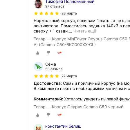
Тимофей Полноимённый
97 отзывов
28 марта
Нормальный корпус, если вам "ехать , а не ша
вентилятора. Поместилась водянка 140х3 в пер
сверху + 1 сзади.
…
Читать ещё
Товар — Корпус MiniTower Ocypus Gamma C50 B
A) (Gamma-C50-BKG000XX-GL)
Сёма
53 отзыва
27 марта
Достоинства:
Самый приличный корпус (на мой
В комплекте пакет с необходимым метизом и 
Комментарий:
Хотелось увидеть пылевой фильт
Товар — Корпус Ocypus Gamma C50 черный
константин белиш