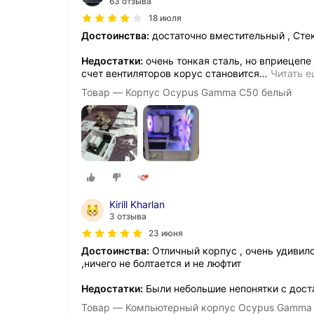
63 отзыва
18 июля
Достоинства:
достаточно вместительный , Стек
Недостатки:
очень тонкая сталь, но вприецепе 
счет вентиляторов корус становится
…
Читать 
Товар — Корпус Ocypus Gamma C50 белый
Kirill Kharlan
3 отзыва
23 июня
Достоинства:
Отличный корпус , очень удивило
,ничего не болтается и не люфтит
Недостатки:
Были небольшие непонятки с доста
Товар — Компьютерный корпус Ocypus Gamma