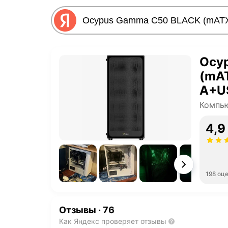
Ocy
(mAT
A+US
Компь
4,9
198 оц
Отзывы
·
76
Как Яндекс проверяет отзывы