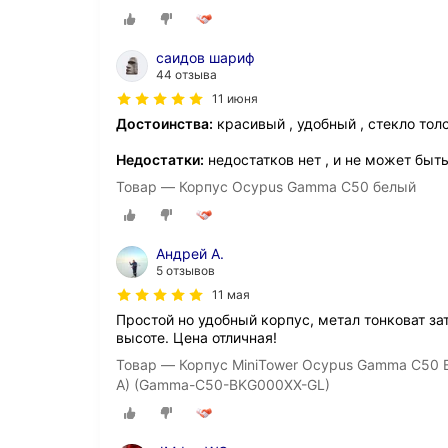
саидов шариф
44 отзыва
11 июня
Достоинства:
красивый , удобный , стекло толс
Недостатки:
недостатков нет , и не может быть
Товар — Корпус Ocypus Gamma C50 белый
Андрей А.
5 отзывов
11 мая
Простой но удобный корпус, метал тонковат за
высоте. Цена отличная!
Товар — Корпус MiniTower Ocypus Gamma C50 B
A) (Gamma-C50-BKG000XX-GL)