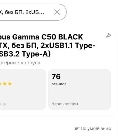
pus Gamma C50 BLACK
X, без БП, 2xUSB1.1 Type-
B3.2 Type-A)
ютерные корпуса
76
отзывов
енок
Читать отзывы
По умолчанию