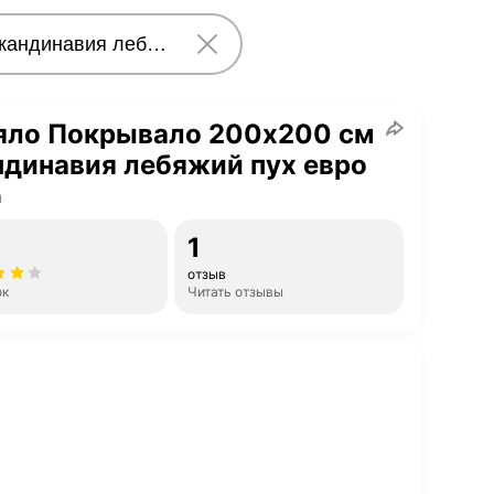
яло Покрывало 200х200 см
динавия лебяжий пух евро
а
1
отзыв
ок
Читать отзывы