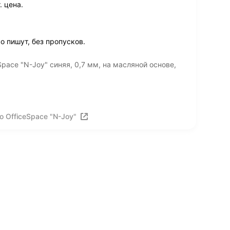
. цена.
 пишут, без пропусков.
pace "N-Joy" синяя, 0,7 мм, на масляной основе,
 OfficeSpace "N-Joy"