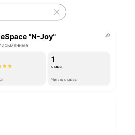
ceSpace "N-Joy"
письменные
1
отзыв
ки
Читать отзывы