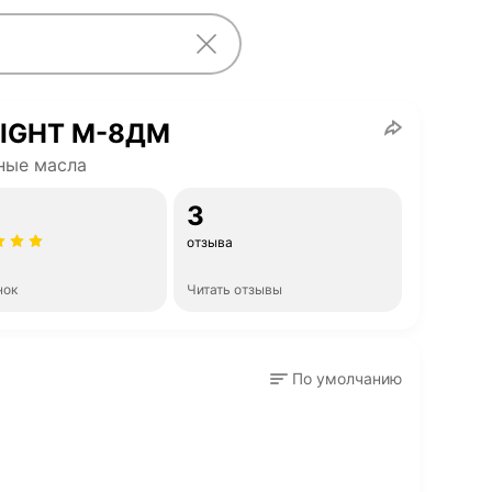
RIGHT М-8ДМ
ные масла
3
отзыва
нок
Читать отзывы
По умолчанию