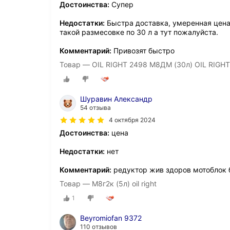
Достоинства:
Супер
Недостатки:
Быстра доставка, умеренная цена
такой размесовке по 30 л а тут пожалуйста.
Комментарий:
Привозят быстро
Товар — OIL RIGHT 2498 М8ДМ (30л) OIL RIGHT
Шуравин Александр
54 отзыва
4 октября 2024
Достоинства:
цена
Недостатки:
нет
Комментарий:
редуктор жив здоров мотоблок 
Товар — М8г2к (5л) oil right
1
Beyromiofan 9372
110 отзывов