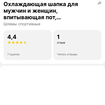
Охлаждающая шапка для
мужчин и женщин,
впитывающая пот,
велосипедная беговая шапка,
Шлемы спортивные
подкладка для шлема,
дышащая влагоотводящая
4,4
1
шапка для летних видов спорта
отзыв
на открытом воздухе
7 оценок
Читать отзывы