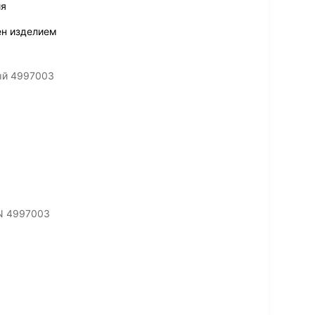
ия
ен изделием
ный 4997003
IN 4997003