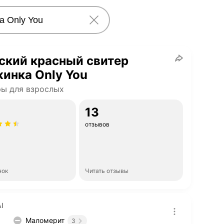
ский красный свитер
инка Only You
ы для взрослых
13
отзывов
нок
Читать отзывы
I
Маломерит
3