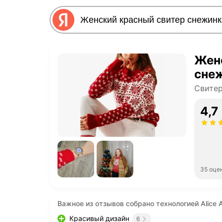
Жен
снеж
Свитер
4,7
35 оце
Важное из отзывов собрано технологией Alice A
Красивый дизайн
6