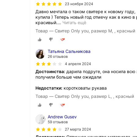
23 ноября 2024
Давно мечтала о таком свитере к новому году, 
купила ) Теперь новый год отмечу как в кино 
красивый.
…
Читать ещё
Товар — Свитер Only you, размер M, , красный
Татьяна Сальникова
26 отзывов
4 апреля 2024
Достоинства:
дарила подруге, она носила всю з
получили больше чем ожидали
Недостатки:
коротковаты рукава
Товар — Свитер Only you, размер L, , красный
Andrew Gusev
59 отзывов
27 марта 2024
Достоинства:
Отличное качечтво материала, шо