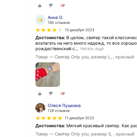
Анна О.
160 отзывов
15 декабря 2023
Достоинства:
В целом, свитер такой классическ
возлагать на него много надежд, то все хорош
рождественский с
…
Читать ещё
Товар — Свитер Only you, размер L, , красный
Олеся Лушкина
128 отзывов
11 декабря 2023
Достоинства:
Мягкий красивый свитер. Как ра
Товар — Свитер Only you, размер S, , красный