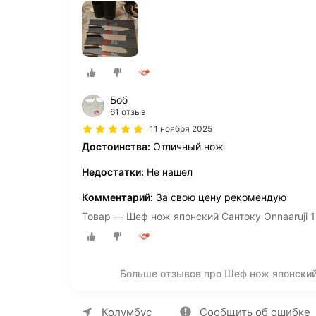
Боб
61 отзыв
11 ноября 2025
Достоинства:
Отличный нож
Недостатки:
Не нашел
Комментарий:
За свою цену рекомендую
Товар — Шеф нож японский Сантоку Onnaaruji 1
Больше отзывов про Шеф нож японский С
О компании
Коммерческие предложен
Колумбус
Сообщить об ошибке