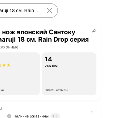
 нож японский Сантоку
aruji 18 см. Rain Drop серия
кухонные
14
отзывов
нка
Читать отзывы
I
Наличие ржавчины
1