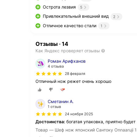
Острота лезвия
5
Привлекательный внешний вид
2
Отличное качество стали
1
Отзывы
·
14
Как Яндекс проверяет отзывы
Роман Арифханов
4 отзыва
28 февраля
Отличный нож режет очень хорошо
Сметанин А.
1 отзыв
24 ноября 2025
Достоинства:
богатая упаковка, приятно будет
Товар — Шеф нож японский Сантоку Onnaaruji 1