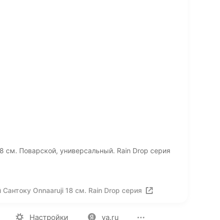
8 см. Поварской, универсальный. Rain Drop серия
антоку Onnaaruji 18 см. Rain Drop серия
ия
Вакансии
Лицензия на использование
Политика конф
Настройки
ya.ru