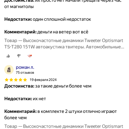
Достоинства:
их просто нет начали трещать через час
от магнитолы
Недостатки:
один сплошной недостаток
Комментарий:
деньги на ветер вот всё
Товар — Высокочастотные динамики Tweeter Optismart
TS-T280 151W автоакустика твитеры. Автомобильные
Вч динамики колонки пищалки для авто твиттеры.
роман л.
75 отзывов
19 февраля 2024
Достоинства:
за такие деньги более чем
Недостатки:
их нет
Комментарий:
в комплекте 2 штуки отлично играют
более чем
Товар — Высокочастотные динамики Tweeter Optismart