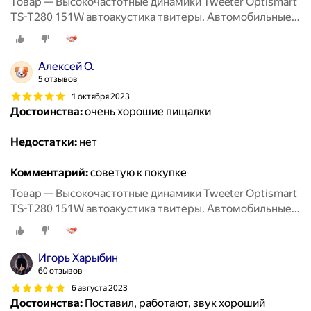
Товар — Высокочастотные динамики Tweeter Optismart
TS-T280 151W автоакустика твитеры. Автомобильные
Вч динамики колонки пищалки для авто твиттеры.
Алексей О.
5 отзывов
1 октября 2023
Достоинства:
очень хорошие пищалки
Недостатки:
нет
Комментарий:
советую к покупке
Товар — Высокочастотные динамики Tweeter Optismart
TS-T280 151W автоакустика твитеры. Автомобильные
Вч динамики колонки пищалки для авто твиттеры.
Игорь Харыбин
60 отзывов
6 августа 2023
Достоинства:
Поставил, работают, звук хороший