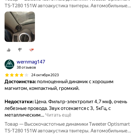
TS-T280 151W автоакустика твитеры. Автомобильные
Вч динамики колонки пищалки для авто твиттеры.
wernmag147
38 отзывов
24 октября 2023
Достоинства:
полноценный динамик с хорошим
магнитом, компактный, громкий.
Недостатки:
Цена. Фильтр-электролит 4,7 мкф, очень
лебезные провода. Звук отсекается с 3, 5кГц, с
металлическим
…
Читать ещё
Товар — Высокочастотные динамики Tweeter Optismart
TS-T280 151W автоакустика твитеры. Автомобильные