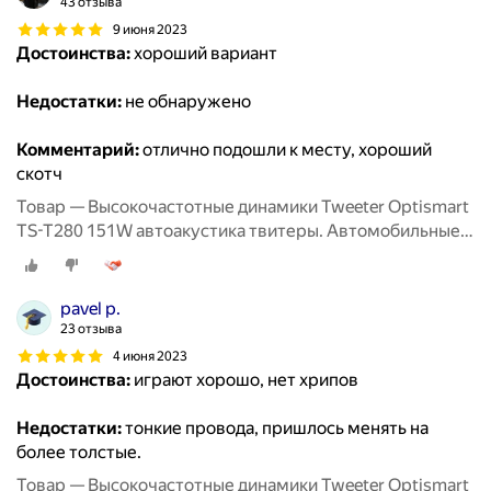
43 отзыва
9 июня 2023
Достоинства:
хороший вариант
Недостатки:
не обнаружено
Комментарий:
отлично подошли к месту, хороший
скотч
Товар — Высокочастотные динамики Tweeter Optismart
TS-T280 151W автоакустика твитеры. Автомобильные
Вч динамики колонки пищалки для авто твиттеры.
pavel p.
23 отзыва
4 июня 2023
Достоинства:
играют хорошо, нет хрипов
Недостатки:
тонкие провода, пришлось менять на
более толстые.
Товар — Высокочастотные динамики Tweeter Optismart