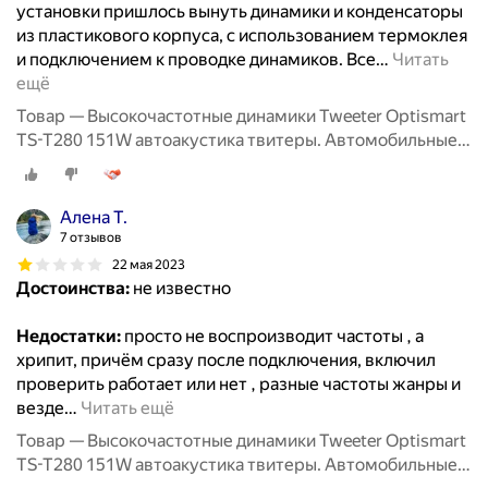
установки пришлось вынуть динамики и конденсаторы
из пластикового корпуса, с использованием термоклея
и подключением к проводке динамиков. Все
…
Читать
ещё
Товар — Высокочастотные динамики Tweeter Optismart
TS-T280 151W автоакустика твитеры. Автомобильные
Вч динамики колонки пищалки для авто твиттеры.
Алена Т.
7 отзывов
22 мая 2023
Достоинства:
не известно
Недостатки:
просто не воспроизводит частоты , а
хрипит, причём сразу после подключения, включил
проверить работает или нет , разные частоты жанры и
везде
…
Читать ещё
Товар — Высокочастотные динамики Tweeter Optismart
TS-T280 151W автоакустика твитеры. Автомобильные