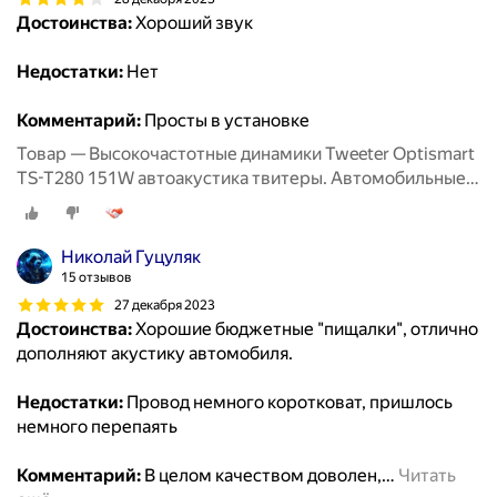
Достоинства:
Хороший звук
Недостатки:
Нет
Комментарий:
Просты в установке
Товар — Высокочастотные динамики Tweeter Optismart
TS-T280 151W автоакустика твитеры. Автомобильные
Вч динамики колонки пищалки для авто твиттеры.
Николай Гуцуляк
15 отзывов
27 декабря 2023
Достоинства:
Хорошие бюджетные "пищалки", отлично
дополняют акустику автомобиля.
Недостатки:
Провод немного коротковат, пришлось
немного перепаять
Комментарий:
В целом качеством доволен,
…
Читать