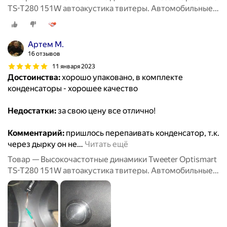
TS-T280 151W автоакустика твитеры. Автомобильные
Вч динамики колонки пищалки для авто твиттеры.
Артем М.
16 отзывов
11 января 2023
Достоинства:
хорошо упаковано, в комплекте
конденсаторы - хорошее качество
Недостатки:
за свою цену все отлично!
Комментарий:
пришлось перепаивать конденсатор, т.к.
через дырку он не
…
Читать ещё
Товар — Высокочастотные динамики Tweeter Optismart
TS-T280 151W автоакустика твитеры. Автомобильные
Вч динамики колонки пищалки для авто твиттеры.