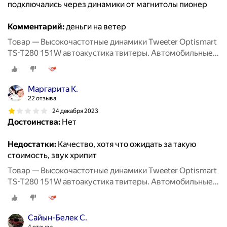
подключались через динамики от магнитолы пионер
Комментарий:
деньги на ветер
Товар — Высокочастотные динамики Tweeter Optismart
TS-T280 151W автоакустика твитеры. Автомобильные
Вч динамики колонки пищалки для авто твиттеры.
Маргарита К.
22 отзыва
24 декабря 2023
Достоинства:
Нет
Недостатки:
Качество, хотя что ожидать за такую
стоимость, звук хрипит
Товар — Высокочастотные динамики Tweeter Optismart
TS-T280 151W автоакустика твитеры. Автомобильные
Вч динамики колонки пищалки для авто твиттеры.
Сайын-Белек С.