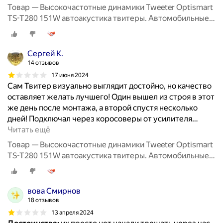
Товар — Высокочастотные динамики Tweeter Optismart
TS-T280 151W автоакустика твитеры. Автомобильные
Вч динамики колонки пищалки для авто твиттеры.
Сергей К.
14 отзывов
17 июня 2024
Сам Твитер визуально выглядит достойно, но качество
оставляет желать лучшего! Один вышел из строя в этот
же день после монтажа, а второй спустя несколько
дней! Подключал через коросоверы от усилителя
…
Читать ещё
Товар — Высокочастотные динамики Tweeter Optismart
TS-T280 151W автоакустика твитеры. Автомобильные
Вч динамики колонки пищалки для авто твиттеры.
вова Смирнов
18 отзывов
13 апреля 2024