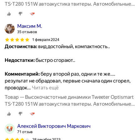
TS-T280 151W автоакустика твитеры. Автомобильные
Вч динамики колонки пищалки для авто твиттеры.
Максим М.
35 отзывов
1 февраля 2024
Достоинства:
вид достойный, компактность..
Недостатки:
быстро сгорают..
Комментарий:
беру второй раз, одни и те же....
результат не обрадовал, первые сначала один сгорел,
проводок
…
Читать ещё
Товар — Высокочастотные динамики Tweeter Optismart
TS-T280 151W автоакустика твитеры. Автомобильные
Вч динамики колонки пищалки для авто твиттеры.
Алексей Викторович Маркович
71 отзыв
28 декабря 2023