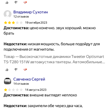
Вч динамики колонки пищалки для авто твиттеры.
Владимир Сухотин
12 отзывов
19 октября 2023
Достоинства:
цено конечно. звук хороший. можно
брать
Недостатки:
низкая мощность, больше подойдут для
подключения от магнитолы.
Товар — Высокочастотные динамики Tweeter Optismart
TS-T280 151W автоакустика твитеры. Автомобильные
Вч динамики колонки пищалки для авто твиттеры.
Савченко Сергей
14 отзывов
14 августа 2023
Достоинства:
внешне выглядят неплохо
Недостатки:
захрипели обе через два часа,