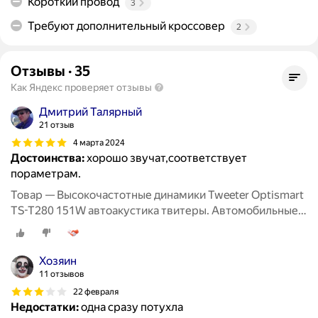
Короткий провод
3
Требуют дополнительный кроссовер
2
Отзывы
·
35
Как Яндекс проверяет отзывы
Дмитрий Талярный
21 отзыв
4 марта 2024
Достоинства:
хорошо звучат,соответствует
пораметрам.
Товар — Высокочастотные динамики Tweeter Optismart
TS-T280 151W автоакустика твитеры. Автомобильные
Вч динамики колонки пищалки для авто твиттеры.
Хозяин
11 отзывов
22 февраля
Недостатки:
одна сразу потухла