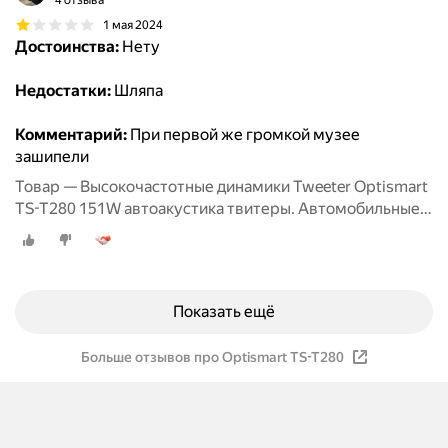
4 отзыва
1 мая 2024
Достоинства:
Нету
Недостатки:
Шляпа
Комментарий:
При первой же громкой музее
зашипели
Товар — Высокочастотные динамики Tweeter Optismart
TS-T280 151W автоакустика твитеры. Автомобильные
Вч динамики колонки пищалки для авто твиттеры.
Показать ещё
Больше отзывов про Optismart TS-T280