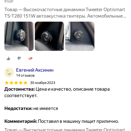
ещё
Товар — Высокочастотные динамики Tweeter Optismart
TS-T280 151W автоакустика твитеры. Автомобильные
Вч динамики колонки пищалки для авто твиттеры.
Евгений Аксинин
14 отзывов
30 ноября 2023
Достоинства:
Цена и качество, описание товара
соответствует.
Недостатки:
не имеется
Комментарий:
Поставил в машину пищит прилично.
Товар — Высокочастотные динамики Tweeter Optismart