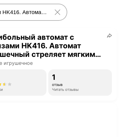
ибольный автомат с
зами HK416. Автомат
ушечный стреляет мягкими
ми orbeez
е игрушечное
1
отзыв
ки
Читать отзывы