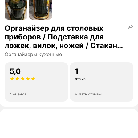
Органайзер для столовых
приборов / Подставка для
ложек, вилок, ножей / Стакан
для кухонных приборов /
Органайзеры кухонные
Форма Круг
5,0
1
отзыв
4 оценки
Читать отзывы