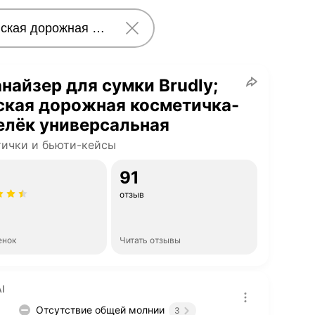
найзер для сумки Brudly;
ская дорожная косметичка-
елёк универсальная
ички и бьюти-кейсы
91
отзыв
енок
Читать отзывы
I
Отсутствие общей молнии
3