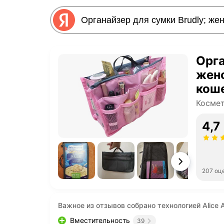
Орга
жен
кош
Космет
4,7
207 оц
Важное из отзывов собрано технологией Alice A
Вместительность
39