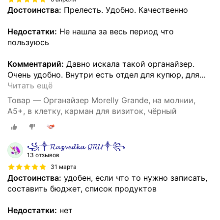
Достоинства:
Прелесть. Удобно. Качественно
Недостатки:
Не нашла за весь период что
пользуюсь
Комментарий:
Давно искала такой органайзер.
Очень удобно. Внутри есть отдел для купюр, для
…
Читать ещё
Товар — Органайзер Morelly Grande, на молнии,
A5+, в клетку, карман для визиток, чёрный
꧁༒𝓡𝓪𝔃𝓿𝓮𝓭𝓴𝓪 𝓖𝓡𝓤༒꧂
13 отзывов
31 марта
Достоинства:
удобен, если что то нужно записать,
составить бюджет, список продуктов
Недостатки:
нет