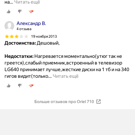
на
…
Читать ещё
Александр В.
4 отзыва
19 ноября 2013
Достоинства:
Дешовый,
Недостатки:
Нагревается моментально(утюг так не
греется),слабый приемник,встроенный в телевизор
LG640 принимает лучше,жесткие диски на 1 тб и на 340
гигов видит(только
…
Читать ещё
Больше отзывов про Oriel 710