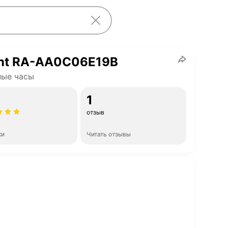
ent RA-AA0C06E19B
ные часы
1
отзыв
ки
Читать отзывы