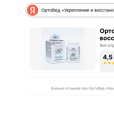
Орто
восс
Фитопр
4,5
Больше отзывов про ОртоВед «Укр